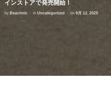
インストアで発売開始！
投
by
Beachnic
in
Uncategorized
on
9月 12, 2025
稿
日:
みなさん、こんにちは！
去る7月5日、神奈川県立湘南海岸公園サーフビレッジ一
帯（鵠沼海岸前）で「Beachnic 2025」を開催いたしまし