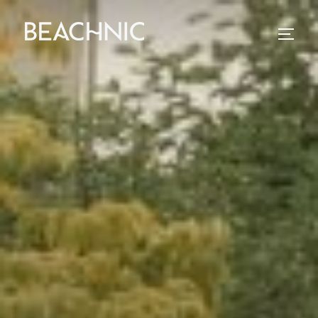
コ
ン
サイド
テ
ン
ツ
へ
ス
キ
ッ
プ