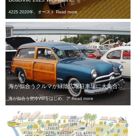
4225 2020年、オースト
Read more
海が似合うクルマが緑陰広場駐車場に大集合...
海が似合う空冷VWをはじめ、ア
Read more