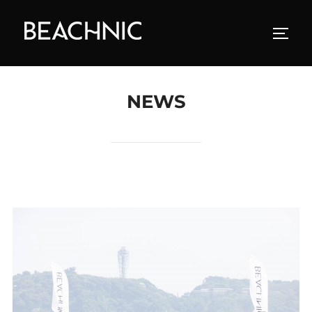
コ
ン
サイド
テ
ン
ツ
NEWS
へ
ス
キ
ッ
プ