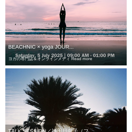
BEACHNIC × yoga JOUR...
ヨガの専門誌＆オンラインメディ
Read more
TALK SESSION／神田日向子（フ...